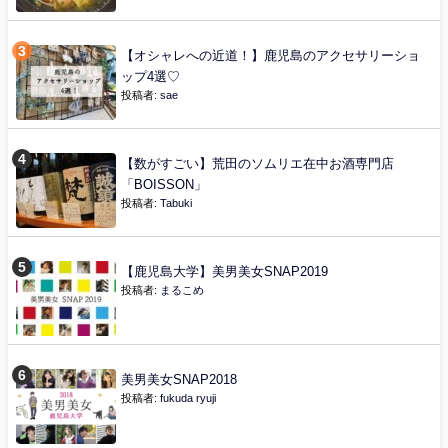
【オシャレへの近道！】鹿児島のアクセサリーショ
ップ4選♡
投稿者:
sae
【数がすごい】荒田のソムリエ在中お酒専門店
「BOISSON」
投稿者:
Tabuki
【鹿児島大学】美男美女SNAP2019
投稿者:
まるこめ
美男美女SNAP2018
投稿者:
fukuda ryuji