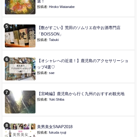
選！
投稿者:
Hiroko Watanabe
【数がすごい】荒田のソムリエ在中お酒専門店
「BOISSON」
投稿者:
Tabuki
【オシャレへの近道！】鹿児島のアクセサリーショ
ップ4選♡
投稿者:
sae
【宮崎編】鹿児島から行く九州のおすすめ観光地
投稿者:
Yuki Shiba
美男美女SNAP2018
投稿者:
fukuda ryuji