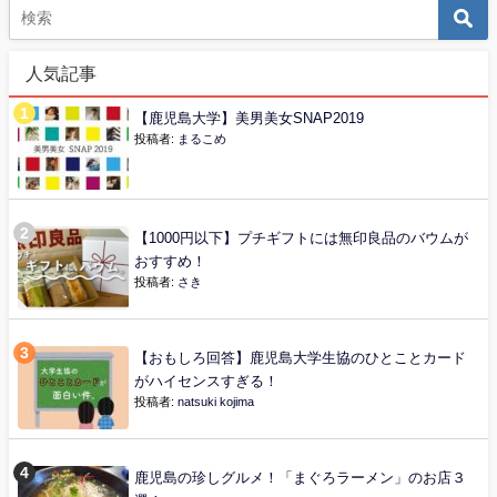
人気記事
【鹿児島大学】美男美女SNAP2019
投稿者:
まるこめ
【1000円以下】プチギフトには無印良品のバウムが
おすすめ！
投稿者:
さき
【おもしろ回答】鹿児島大学生協のひとことカード
がハイセンスすぎる！
投稿者:
natsuki kojima
鹿児島の珍しグルメ！「まぐろラーメン」のお店３