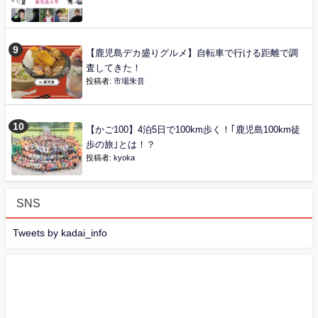
【鹿児島デカ盛りグルメ】自転車で行ける距離で調
査してきた！
投稿者:
市場朱音
【かご100】4泊5日で100km歩く！｢鹿児島100km徒
歩の旅｣とは！？
投稿者:
kyoka
SNS
Tweets by kadai_info