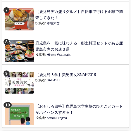
【鹿児島デカ盛りグルメ】自転車で行ける距離で調
査してきた！
投稿者:
市場朱音
鹿児島を一気に味わえる！郷土料理セットがある鹿
児島市内のお店３選
投稿者:
Hiroko Watanabe
【鹿児島大学】美男美女SNAP2018
投稿者:
SAHASHI
【おもしろ回答】鹿児島大学生協のひとことカード
がハイセンスすぎる！
投稿者:
natsuki kojima