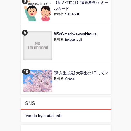
【新入生向け】徹底考察 of ミー
ルカード
投稿者:
SAHASHI
f05d6-madoka-yoshimura
投稿者:
fukuda ryuji
[新入生必見] 大学生の1日って？
投稿者:
Ayaka
SNS
Tweets by kadai_info