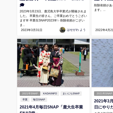
🎓
削除依頼があ
ます。...
2023年3月23日、鹿児島大学卒業式が開催されま
した。 卒業生の皆さん、ご卒業おめでとうござい
ます🌸 卒業生SNAP2023🌸✨ 削除依頼がござい
ま...
はせがわ よう
2023年3月31日
2022年4月2
2021年SNAP
KADAIINFO
まいにちSNAP
2021年SNAP
卒業
毎日SNAP
2021年3
2021年4月毎日SNAP「鹿大生卒業
日にやり