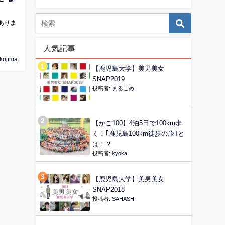
ありま
人気記事
 kojima
【鹿児島大学】美男美女
SNAP2019
投稿者:
まるこめ
【かご100】4泊5日で100km歩
く！｢鹿児島100km徒歩の旅｣と
は！？
投稿者:
kyoka
【鹿児島大学】美男美女
SNAP2018
投稿者:
SAHASHI