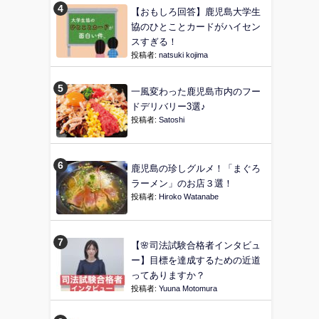
【おもしろ回答】鹿児島大学生
協のひとことカードがハイセン
スすぎる！
投稿者:
natsuki kojima
一風変わった鹿児島市内のフー
ドデリバリー3選♪
投稿者:
Satoshi
鹿児島の珍しグルメ！「まぐろ
ラーメン」のお店３選！
投稿者:
Hiroko Watanabe
【🌸司法試験合格者インタビュ
ー】目標を達成するための近道
ってありますか？
投稿者:
Yuuna Motomura