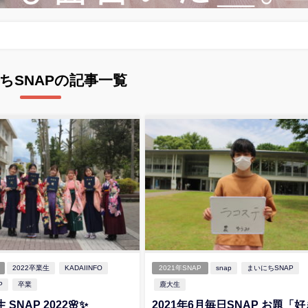
ちSNAPの記事一覧
2022卒業生
KADAIINFO
2021年SNAP
snap
まいにちSNAP
P
卒業
鹿大生
 SNAP 2022🌸✨
2021年6月毎日SNAP お題「