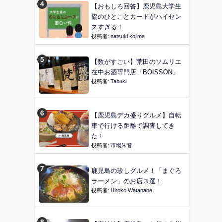
【おもしろ回答】鹿児島大学生
協のひとことカードがハイセン
スすぎる！
投稿者:
natsuki kojima
【数がすごい】荒田のソムリエ
在中お酒専門店「BOISSON」
投稿者:
Tabuki
【鹿児島デカ盛りグルメ】自転
車で行ける距離で調査してき
た！
投稿者:
市場朱音
鹿児島の珍しグルメ！「まぐろ
ラーメン」のお店３選！
投稿者:
Hiroko Watanabe