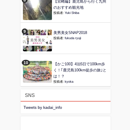
【宮崎編】鹿児島から行く九州
のおすすめ観光地
投稿者:
Yuki Shiba
美男美女SNAP2018
投稿者:
fukuda ryuji
【かご100】4泊5日で100km歩
く！｢鹿児島100km徒歩の旅｣と
は！？
投稿者:
kyoka
SNS
Tweets by kadai_info