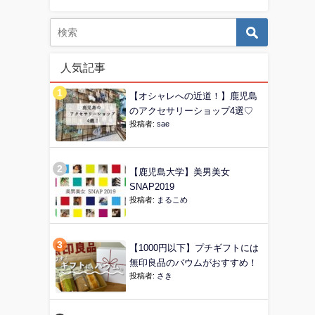
人気記事
【オシャレへの近道！】鹿児島
のアクセサリーショップ4選♡
投稿者:
sae
【鹿児島大学】美男美女
SNAP2019
投稿者:
まるこめ
【1000円以下】プチギフトには
無印良品のバウムがおすすめ！
投稿者:
さき