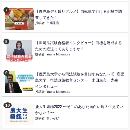
【鹿児島デカ盛りグルメ】自転車で行ける距離で調
査してきた！
投稿者:
市場朱音
【🌸司法試験合格者インタビュー】目標を達成する
ための近道ってありますか？
投稿者:
Yuuna Motomura
【鹿児島大学から司法試験を目指すあなたへ!!】鹿児
島大学 司法政策教育センター 米田憲市 先生
インタビュー
投稿者:
Yuuna Motomura
鹿大生図鑑2022 〜そこのあなた面白い鹿大生見てい
かない？〜
投稿者:
れいかぴ