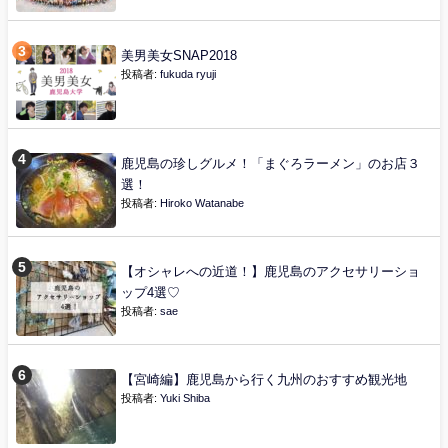
美男美女SNAP2018
投稿者:
fukuda ryuji
鹿児島の珍しグルメ！「まぐろラーメン」のお店３
選！
投稿者:
Hiroko Watanabe
【オシャレへの近道！】鹿児島のアクセサリーショ
ップ4選♡
投稿者:
sae
【宮崎編】鹿児島から行く九州のおすすめ観光地
投稿者:
Yuki Shiba