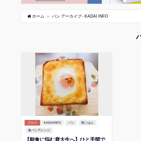
ホーム
パン アーカイブ - KADAI INFO
グルメ
KADAIINFO
パン
朝ごはん
食パンアレンジ
【朝食に悩む鹿大生へ】ひと手間で