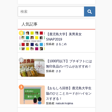
人気記事
【鹿児島大学】美男美女
SNAP2019
投稿者:
まるこめ
【1000円以下】プチギフトには
無印良品のバウムがおすすめ！
投稿者:
さき
【おもしろ回答】鹿児島大学生
協のひとことカードがハイセン
スすぎる！
投稿者:
natsuki kojima