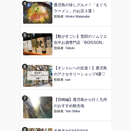
鹿児島の珍しグルメ！「まぐろ
ラーメン」のお店３選！
投稿者:
Hiroko Watanabe
【数がすごい】荒田のソムリエ
在中お酒専門店「BOISSON」
投稿者:
Tabuki
【オシャレへの近道！】鹿児島
のアクセサリーショップ4選♡
投稿者:
sae
【宮崎編】鹿児島から行く九州
のおすすめ観光地
投稿者:
Yuki Shiba