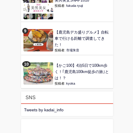
美男美女SNAP2018
投稿者:
fukuda ryuji
【鹿児島デカ盛りグルメ】自転
車で行ける距離で調査してき
た！
投稿者:
市場朱音
【かご100】4泊5日で100km歩
く！｢鹿児島100km徒歩の旅｣と
は！？
投稿者:
kyoka
SNS
Tweets by kadai_info