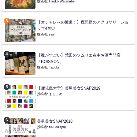
投稿者:
Hiroko Watanabe
【オシャレへの近道！】鹿児島のアクセサリーショ
ップ4選♡
投稿者:
sae
【数がすごい】荒田のソムリエ在中お酒専門店
「BOISSON」
投稿者:
Tabuki
【鹿児島大学】美男美女SNAP2019
投稿者:
まるこめ
美男美女SNAP2018
投稿者:
fukuda ryuji