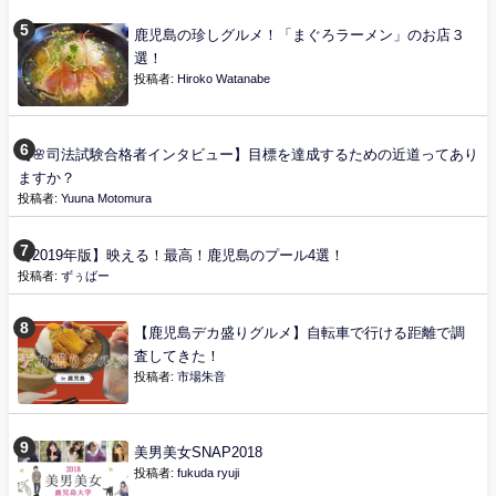
鹿児島の珍しグルメ！「まぐろラーメン」のお店３
選！
投稿者:
Hiroko Watanabe
【🌸司法試験合格者インタビュー】目標を達成するための近道ってあり
ますか？
投稿者:
Yuuna Motomura
【2019年版】映える！最高！鹿児島のプール4選！
投稿者:
ずぅばー
【鹿児島デカ盛りグルメ】自転車で行ける距離で調
査してきた！
投稿者:
市場朱音
美男美女SNAP2018
投稿者:
fukuda ryuji