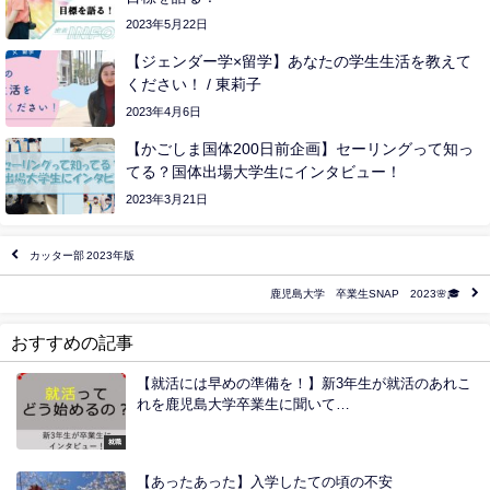
2023年5月22日
【ジェンダー学×留学】あなたの学生生活を教えて
ください！ / 東莉子
2023年4月6日
【かごしま国体200日前企画】セーリングって知っ
てる？国体出場大学生にインタビュー！
2023年3月21日
カッター部 2023年版
鹿児島大学 卒業生SNAP 2023🌸🎓
おすすめの記事
【就活には早めの準備を！】新3年生が就活のあれこ
れを鹿児島大学卒業生に聞いて…
就職
【あったあった】入学したての頃の不安