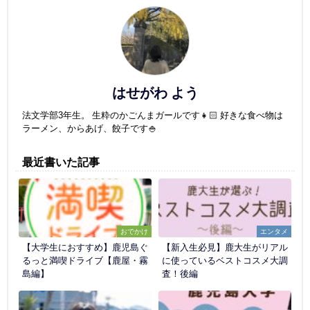
はせがわ よう
法文学部3年生。 生粋のかごんまガールです👧🏻 好きな食べ物は
ラーメン、からあげ、餃子です🍚
最近書いた記事
おでかけ
エンタメ
【大学生におすすめ】鹿児島ぐ
【新入生必見】鹿大生がリアル
るっと満喫ドライブ【鹿屋・霧
に使っているベストコスメ大調
島編】
査！後編