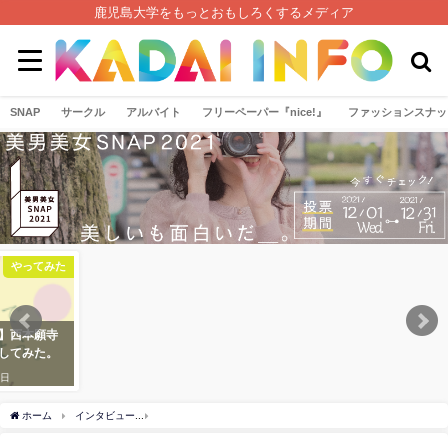
鹿児島大学をもっとおもしろくするメディア
SNAP
サークル
アルバイト
フリーペーパー『nice!』
ファッションスナッ
グルメ
やってみた
にご褒美】季節限定スイー
【心身共に効果あり！】西本願寺
鹿大周辺のケーキ屋さん3選
鹿児島別院で"寺ヨガ"してみた。
♡
2020年10月12日
2017年11月13日
ホーム
インタビュー
医療脱毛のあれこれについて美容外科院長先生に話を聞いてみ