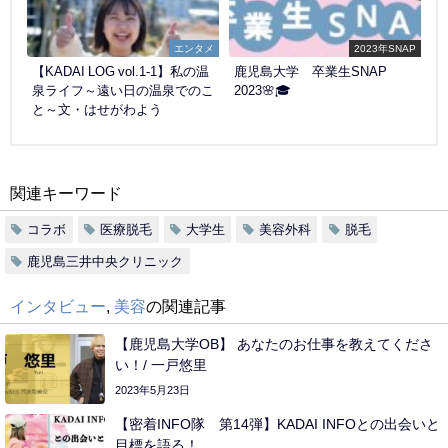
エンタメ
2023年SNAP
【KADAI LOG vol.1-1】私の温
鹿児島大学 卒業生SNAP
泉ライフ～遠い日の温泉でのこ
2023🌸🎓
と～文・はせがわよう
関連キーワード
コラボ
医療脱毛
大学生
美容外科
脱毛
鹿児島三井中央クリニック
インタビュー
,
美容
の関連記事
【鹿児島大学OB】 あなたのお仕事を教えてくださ
い！/ 一戸悠里
2023年5月23日
【密着INFO隊 第14弾】KADAI INFOとの出会いと
目標を語る！