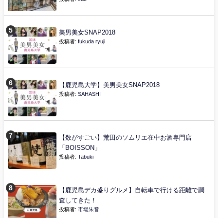
美男美女SNAP2018
投稿者:
fukuda ryuji
【鹿児島大学】美男美女SNAP2018
投稿者:
SAHASHI
【数がすごい】荒田のソムリエ在中お酒専門店
「BOISSON」
投稿者:
Tabuki
【鹿児島デカ盛りグルメ】自転車で行ける距離で調
査してきた！
投稿者:
市場朱音