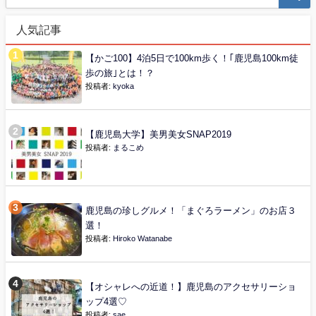
人気記事
【かご100】4泊5日で100km歩く！｢鹿児島100km徒
歩の旅｣とは！？
投稿者:
kyoka
【鹿児島大学】美男美女SNAP2019
投稿者:
まるこめ
鹿児島の珍しグルメ！「まぐろラーメン」のお店３
選！
投稿者:
Hiroko Watanabe
【オシャレへの近道！】鹿児島のアクセサリーショ
ップ4選♡
投稿者:
sae