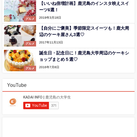
【いいね倍増計画】鹿児島のインスタ映えスイ
ーツ6選！
2019年3月18日
グルメ
【自分にご褒美】季節限定スイーツも！鹿大周
辺のケーキ屋さん3選♡
2017年11月13日
グルメ
誕生日・記念日に！鹿児島大学周辺のケーキシ
ョップまとめ５選♡
2016年7月8日
グルメ
YouTube