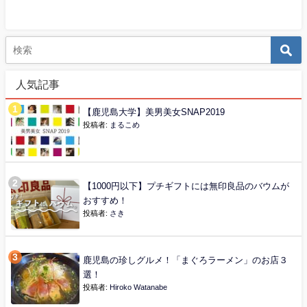
人気記事
【鹿児島大学】美男美女SNAP2019
投稿者:
まるこめ
【1000円以下】プチギフトには無印良品のバウムが
おすすめ！
投稿者:
さき
鹿児島の珍しグルメ！「まぐろラーメン」のお店３
選！
投稿者:
Hiroko Watanabe