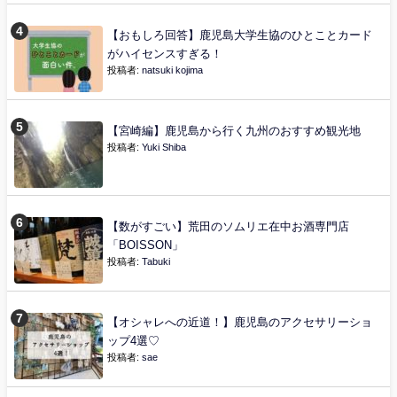
【おもしろ回答】鹿児島大学生協のひとことカード
がハイセンスすぎる！
投稿者:
natsuki kojima
【宮崎編】鹿児島から行く九州のおすすめ観光地
投稿者:
Yuki Shiba
【数がすごい】荒田のソムリエ在中お酒専門店
「BOISSON」
投稿者:
Tabuki
【オシャレへの近道！】鹿児島のアクセサリーショ
ップ4選♡
投稿者:
sae