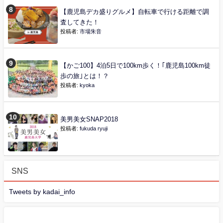
【鹿児島デカ盛りグルメ】自転車で行ける距離で調
査してきた！
投稿者:
市場朱音
【かご100】4泊5日で100km歩く！｢鹿児島100km徒
歩の旅｣とは！？
投稿者:
kyoka
美男美女SNAP2018
投稿者:
fukuda ryuji
SNS
Tweets by kadai_info