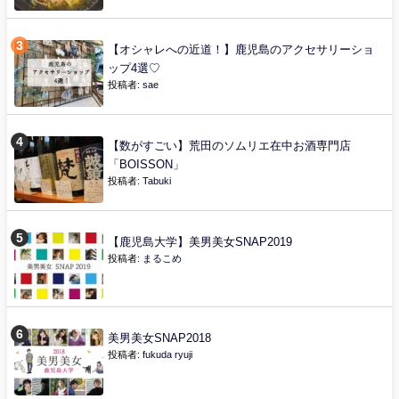
【オシャレへの近道！】鹿児島のアクセサリーショ
ップ4選♡
投稿者:
sae
【数がすごい】荒田のソムリエ在中お酒専門店
「BOISSON」
投稿者:
Tabuki
【鹿児島大学】美男美女SNAP2019
投稿者:
まるこめ
美男美女SNAP2018
投稿者:
fukuda ryuji