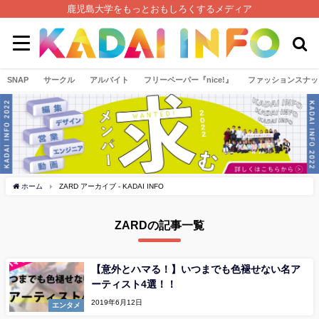
鹿児島大学をもっとおもしろくするメディア
SNAP
サークル
アルバイト
フリーペーパー『nice!』
ファッションスナッ
ホーム
ZARD アーカイブ - KADAI INFO
ZARDの記事一覧
【意外とハマる！】いつまでも色褪せない名ア
ーティスト4選！！
2019年6月12日
エンタメ