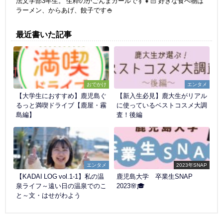
法文学部3年生。 生粋のかごんまガールです👧🏻 好きな食べ物は
ラーメン、からあげ、餃子です🍚
最近書いた記事
おでかけ
エンタメ
【大学生におすすめ】鹿児島ぐ
【新入生必見】鹿大生がリアル
るっと満喫ドライブ【鹿屋・霧
に使っているベストコスメ大調
島編】
査！後編
エンタメ
2023年SNAP
【KADAI LOG vol.1-1】私の温
鹿児島大学 卒業生SNAP
泉ライフ～遠い日の温泉でのこ
2023🌸🎓
と～文・はせがわよう