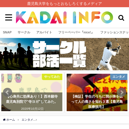
鹿児島大学をもっとおもしろくするメディア
SNAP
サークル
アルバイト
フリーペーパー『nice!』
ファッションスナッ
エンタメ
インタビュー
【検証】学生のうちに我が身を抓
医療脱毛のあれこれについて美容
って人の痛さを知れ３選【鹿児島
外科院長先生に話を聞いてみた！
医療脱毛】
【鹿児島三井中央クリニック】
2022年5月9日
2023年3月30日
ホーム
エンタメ
【鹿大付近】新築食事付き学生マンションに潜入取材！【UniLife】