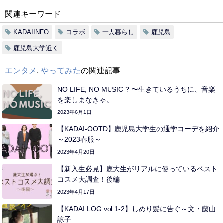
関連キーワード
KADAIINFO
コラボ
一人暮らし
鹿児島
鹿児島大学近く
エンタメ
,
やってみた
の関連記事
NO LIFE, NO MUSIC ? 〜生きているうちに、音楽
を楽しまなきゃ。
2023年6月1日
【KADAI-OOTD】鹿児島大学生の通学コーデを紹介
～2023春服～
2023年4月20日
【新入生必見】鹿大生がリアルに使っているベスト
コスメ大調査！後編
2023年4月17日
【KADAI LOG vol.1-2】しめり髪に告ぐ～文・藤山
諒子