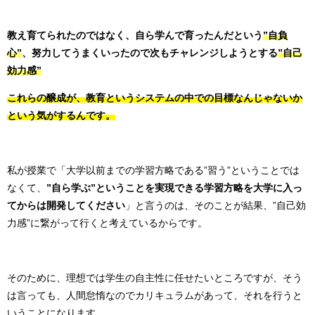
教え育てられたのではなく、自ら学んで育ったんだという
”自負
心”
、
努力してうまくいったので次もチャレンジしようとする
”自己
効力感”
これらの醸成が、教育というシステムの中での目標なんじゃないか
という気がするんです。
私が授業で「大学以前までの学習方略である”習う”ということでは
なくて、
”
自ら学ぶ”ということを実現できる学習方略を大学に入っ
てからは開発してください
」と言うのは、そのことが結果、”自己効
力感”に繋がって行くと考えているからです。
そのために、理想では学生の自主性に任せたいところですが、
そう
は言っても、人間怠惰なのでカリキュラムがあって、それを行うと
いうことになります。