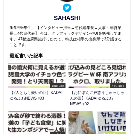
SAHASHI
歯学部5年生。 【インタビュー担当→初代編集長→人事・副営業
長→4代目代表】 今は、グラフィックデザインやUIを勉強してま
す。 47都道府県旅行したので、特技は相手の出身県で3分話せる
ことです。
最近書いた記事
YouTube
YouTube
【2人とも可愛いの回】KADAI
【おにぽんに戸惑うしゅっちゃ
ゆるふわNEWS ♯03
んの回】KADAIゆるふわ
NEWS ♯02