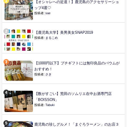
【オシャレへの近道！】鹿児島のアクセサリーショ
ップ4選♡
投稿者:
sae
【鹿児島大学】美男美女SNAP2019
投稿者:
まるこめ
【1000円以下】プチギフトには無印良品のバウムが
おすすめ！
投稿者:
さき
【数がすごい】荒田のソムリエ在中お酒専門店
「BOISSON」
投稿者:
Tabuki
鹿児島の珍しグルメ！「まぐろラーメン」のお店３