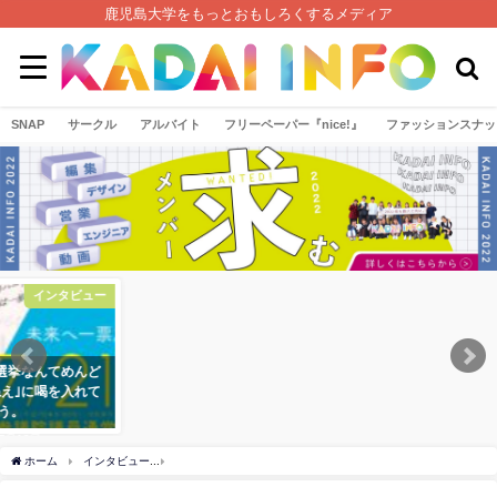
鹿児島大学をもっとおもしろくするメディア
SNAP
サークル
アルバイト
フリーペーパー『nice!』
ファッションスナッ
エンタメ
インタビュー
児島の最新情報押さ
【有権者必読】｢選挙なんてめんど
レ！MBCアプリと
くさいから行かねえ｣に喝を入れて
は！？
やろう。
19年1月30日
2019年7月10日
ホーム
インタビュー
【なんで勉強しなきゃいけないの？】鹿児島大学 歯学部 仙波伊