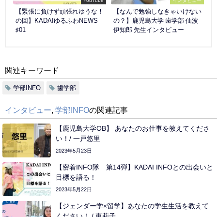
YouTube
インタビュー
【緊張に負けず頑張れゆうな！
【なんで勉強しなきゃいけない
の回】KADAIゆるふわNEWS
の？】鹿児島大学 歯学部 仙波
♯01
伊知郎 先生インタビュー
関連キーワード
学部INFO
歯学部
インタビュー
,
学部INFO
の関連記事
【鹿児島大学OB】 あなたのお仕事を教えてくださ
い！/ 一戸悠里
2023年5月23日
【密着INFO隊 第14弾】KADAI INFOとの出会いと
目標を語る！
2023年5月22日
【ジェンダー学×留学】あなたの学生生活を教えて
ください！ / 東莉子