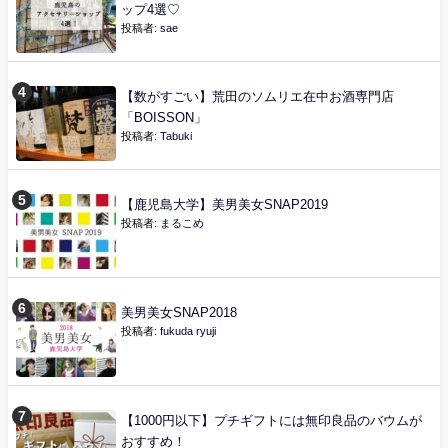
ップ4選♡
投稿者:
sae
【数がすごい】荒田のソムリエ在中お酒専門店
「BOISSON」
投稿者:
Tabuki
【鹿児島大学】美男美女SNAP2019
投稿者:
まるこめ
美男美女SNAP2018
投稿者:
fukuda ryuji
【1000円以下】プチギフトには無印良品のバウムが
おすすめ！