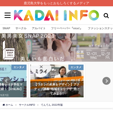
鹿児島大学をもっとおもしろくするメディア
SNAP
サークル
アルバイト
フリーペーパー『nice!』
ファッションスナッ
エンタメ
エンタメ
き学生マ
【ワタシの未来をデザイン】アク
ife】
ティブ講義”地域キャリデザ”受け
てみよう‼
2018年6月21日
ホーム
サークルINFO
てんてん 2022年版