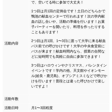
で、空いてる時に参加で大丈夫！
1つ目は月1回の定例会です！土日のどちらかで
鴨池の献血センターで行われます！次の学内献
血の話し合いや、活動の準備を行います！お菓
子パーティーを開いたり、料理を作ったりする
こともあります！
2つ目は月1回、1〜3日に渡って大学に来る献血
活動内容
バス前での呼びかけです！大学の中央食堂前に
バスが来ます！献血時間内なら、授業の合間な
どに短時間でも気軽に自由に参加できます！
3つ目はハロウィンやクリスマス、バレンタイン
イベントです！学内の他、天文館やイオンモー
ル(姶良・鹿児島)、オプシアミスミなどで呼びか
けを行います！普段とは違った呼びかけで楽し
いですよ！
活動年数
活動日時
月1〜3回程度