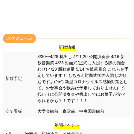
スケジュール
新歓情報
3/30〜4/28 机出し
4/11,20 公開演奏会
4/16 新
歓音楽祭
4/23 対面式(正式に入団する際の顔合
わせ)
4/29 新歓遠足
5/14 お披露目会
これらを予
定しています！
もちろん対面式後の入団も大歓
新歓予定
迎ですよ(^o^)
新型コロナウイルス感染対策とし
て、お食事会や飲みは予定しておりません(;_;)
代わりに公開演奏会や机出しではお菓子が食べ
られるかも？！です！！！
立て看板
大学会館前、食堂前、中央図書館前
年間イベント