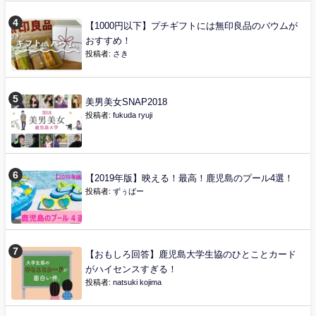
【1000円以下】プチギフトには無印良品のバウムが
おすすめ！
投稿者:
さき
美男美女SNAP2018
投稿者:
fukuda ryuji
【2019年版】映える！最高！鹿児島のプール4選！
投稿者:
ずぅばー
【おもしろ回答】鹿児島大学生協のひとことカード
がハイセンスすぎる！
投稿者:
natsuki kojima