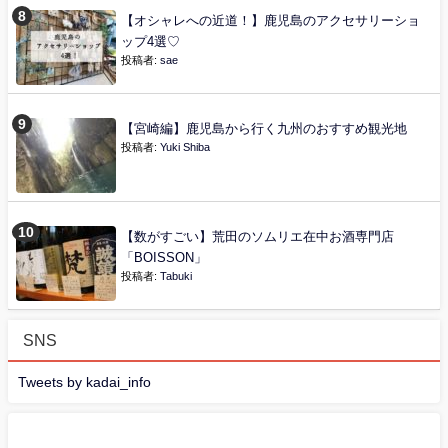
【オシャレへの近道！】鹿児島のアクセサリーショ
ップ4選♡
投稿者:
sae
【宮崎編】鹿児島から行く九州のおすすめ観光地
投稿者:
Yuki Shiba
【数がすごい】荒田のソムリエ在中お酒専門店
「BOISSON」
投稿者:
Tabuki
SNS
Tweets by kadai_info