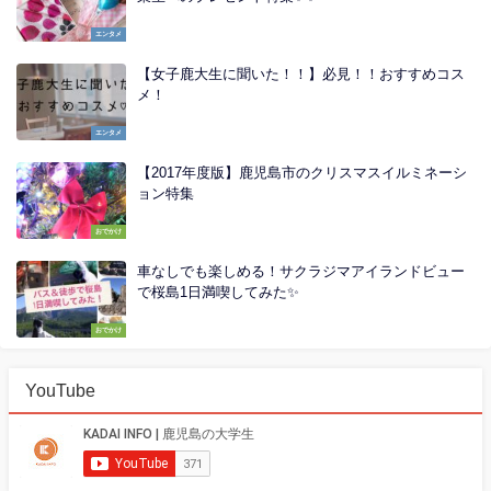
エンタメ
【女子鹿大生に聞いた！！】必見！！おすすめコス
メ！
エンタメ
【2017年度版】鹿児島市のクリスマスイルミネーシ
ョン特集
おでかけ
車なしでも楽しめる！サクラジマアイランドビュー
で桜島1日満喫してみた✨
おでかけ
YouTube