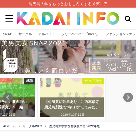
鹿児島大学をもっとおもしろくするメディア
SNAP
サークル
アルバイト
フリーペーパー『nice!』
ファッションスナッ
就職
やってみた
白い
【心身共に効果あり！】西本願寺
編！
鹿児島別院で"寺ヨガ"してみた。
2020年10月12日
ホーム
サークルINFO
鹿児島大学学友会吹奏楽団 2022年版