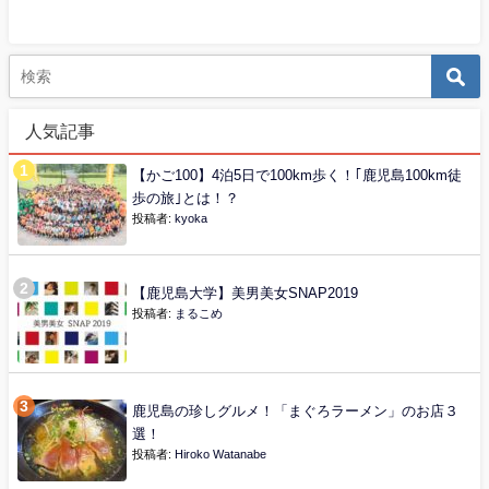
人気記事
【かご100】4泊5日で100km歩く！｢鹿児島100km徒
歩の旅｣とは！？
投稿者:
kyoka
【鹿児島大学】美男美女SNAP2019
投稿者:
まるこめ
鹿児島の珍しグルメ！「まぐろラーメン」のお店３
選！
投稿者:
Hiroko Watanabe