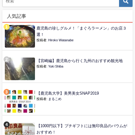
人気記事
鹿児島の珍しグルメ！「まぐろラーメン」のお店３
選！
投稿者:
Hiroko Watanabe
【宮崎編】鹿児島から行く九州のおすすめ観光地
投稿者:
Yuki Shiba
【鹿児島大学】美男美女SNAP2019
投稿者:
まるこめ
【1000円以下】プチギフトには無印良品のバウムが
おすすめ！