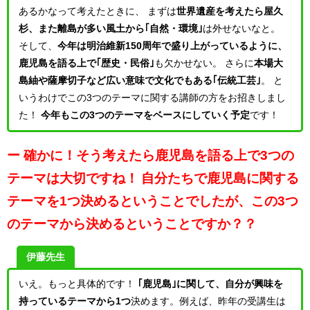
あるかなって考えたときに、
まずは
世界遺産を考えたら屋久
杉、また離島が多い風土から｢自然・環境｣
は外せないなと。
そして、
今年は明治維新150周年で盛り上がっているように、
鹿児島を語る上で｢歴史・民俗｣
も欠かせない。
さらに
本場大
島紬や薩摩切子など広い意味で文化でもある｢伝統工芸｣
。
と
いうわけでこの3つのテーマに関する講師の方をお招きしまし
た！
今年もこの3つのテーマをベースにしていく予定
です！
ー 確かに！そう考えたら鹿児島を語る上で3つの
テーマは大切ですね！
自分たちで鹿児島に関する
テーマを1つ決めるということでしたが、この3つ
のテーマから決めるということですか？？
伊藤先生
いえ。もっと具体的です！
｢鹿児島｣に関して、自分が興味を
持っているテーマから1つ
決めます。例えば、昨年の受講生は