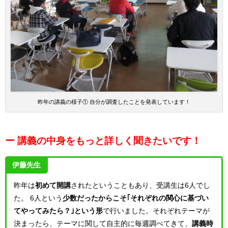
昨年の講義の様子① 自分が調査したことを発表しています！
ー 講義の中身をもっと詳しく聞きたいです！
伊藤先生
昨年は
初めて開講
されたということもあり、受講生は6人でし
た。
6人という
少数だったからこそ｢それぞれの関心に基づい
てやってみたら？｣という形
で行いました。
それぞれテーマが
決まったら、テーマに関して自主的に毎週調べてきて、
講義時