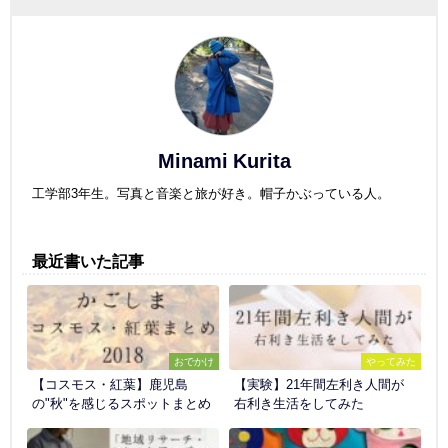
Minami Kurita
工学部3年生。写真と音楽と旅が好き。帽子かぶっている人。
最近書いた記事
おでかけ
やってみた
【コスモス・紅葉】鹿児島
【実験】21年間左利き人間が
の"秋"を感じるスポットまとめ
右利き生活をしてみた