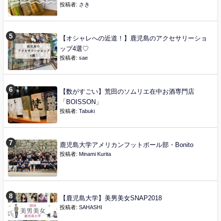
投稿者:
さき
【オシャレへの近道！】鹿児島のアクセサリーショ
ップ4選♡
投稿者:
sae
【数がすごい】荒田のソムリエ在中お酒専門店
「BOISSON」
投稿者:
Tabuki
鹿児島大学アメリカンフットボール部・Bonito
投稿者:
Minami Kurita
【鹿児島大学】美男美女SNAP2018
投稿者:
SAHASHI