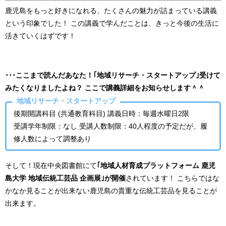
鹿児島をもっと好きになれる、たくさんの魅力が詰まっている講義
という印象でした！
この講義で学んだことは、きっと今後の生活に
活きていくはずです！
･･･ここまで読んだあなた！｢地域リサーチ・スタートアップ｣受けて
みたくなりましたよね？
ここで講義詳細をお知らせします＾＾
地域リサーチ・スタートアップ
後期開講科目 (共通教育科目)
講義日時：毎週水曜日2限
受講学年制限：なし
受講人数制限：40人程度の予定だが、履
修人数によって調整あり
そして！現在中央図書館にて
｢地域人材育成プラットフォーム 鹿児
島大学 地域伝統工芸品 企画展｣が開催
されています！
こちらではな
かなか見ることが出来ない鹿児島の貴重な伝統工芸品を見ることが
出来ます。