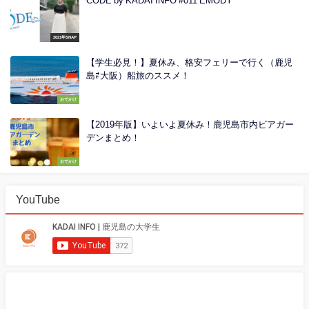
CODE by KADAI INFO #011 EMODY
2021年SNAP
【学生必見！】夏休み、格安フェリーで行く（鹿児
島⇄大阪）船旅のススメ！
おでかけ
【2019年版】いよいよ夏休み！鹿児島市内ビアガー
デンまとめ！
おでかけ
YouTube