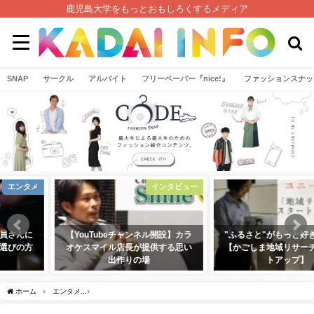
鹿児島大学をもっとおもしろくするメディア
SNAP
サークル
アルバイト
フリーペーパー『nice!』
ファッションスナッ
やってみた
おでかけ
車学校】アプリ導入！デジ
[鹿大女子おすすめ！]志布志１日ド
【Wol
進むマジオドライバーズス
ライブ旅
配達し
鹿児島校に行ってみた！
2020年12月12日
2021年5月30日
ホーム
エンタメ
"ふるさと"がもっと好きになる。【かごしま地域リサーチ・スタート