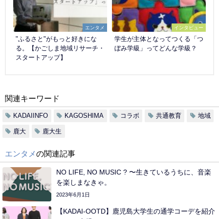
エンタメ
インタビュー
"ふるさと"がもっと好きにな
学生が主体となってつくる「つ
る。【かごしま地域リサーチ・
ぼみ学級」ってどんな学級？
スタートアップ】
関連キーワード
KADAIINFO
KAGOSHIMA
コラボ
共通教育
地域
鹿大
鹿大生
エンタメ
の関連記事
NO LIFE, NO MUSIC ? 〜生きているうちに、音楽
を楽しまなきゃ。
2023年6月1日
【KADAI-OOTD】鹿児島大学生の通学コーデを紹介