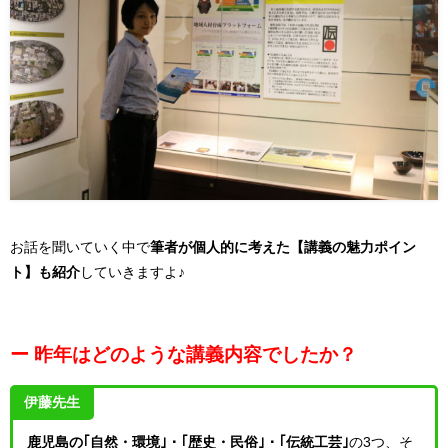
お話を聞いていく中で
筆者が個人的に考えた【講義の魅力ポイン
ト】も紹介
していきますよ♪
ー 昨年はどのような講義内容でしたか？
伊藤先生
鹿児島の｢自然・環境｣・｢歴史・民俗｣・｢伝統工芸｣
の3つ、そ