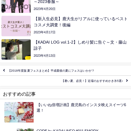
～2023春服～
2023年4月20日
【新入生必見】鹿大生がリアルに使っているベスト
コスメ大調査！後編
2023年4月17日
【KADAI LOG vol.1-2】しめり髪に告ぐ～文・藤山
諒子
2023年4月13日
【2018年度版 夏フェスまとめ】平成最後の夏にフェスはいかが？
【暑い夏、必見！】近場のおすすめかき氷5選♪
おすすめの記事
【いいね倍増計画】鹿児島のインスタ映えスイーツ6
選！
グルメ