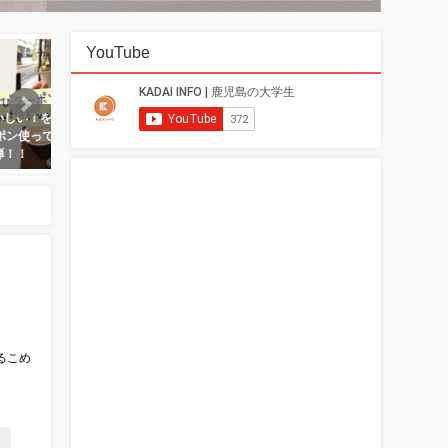
グルメ
YouTube
エンタメ
や
堂】こだ
【鹿児島のおいしい！をお得に】
【鹿児島の冬】天文館商店
レーと
とどなびクーポン使ってみた第2
ミネーションに行ってみ
弾！！
2020年12月18日
2021年3月4日
るこめ