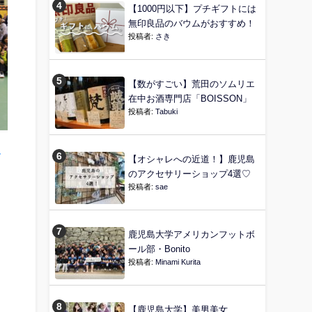
【1000円以下】プチギフトには
無印良品のバウムがおすすめ！
投稿者:
さき
【数がすごい】荒田のソムリエ
在中お酒専門店「BOISSON」
投稿者:
Tabuki
【オシャレへの近道！】鹿児島
のアクセサリーショップ4選♡
投稿者:
sae
鹿児島大学アメリカンフットボ
ール部・Bonito
投稿者:
Minami Kurita
【鹿児島大学】美男美女