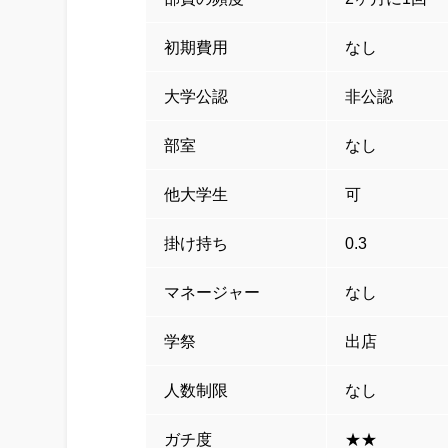
初期費用
なし
大学公認
非公認
部室
なし
他大学生
可
掛け持ち
0.3
マネージャー
なし
学祭
出店
人数制限
なし
ガチ度
★★