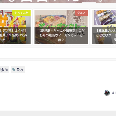
おでかけ
やってみた
クーポン
【芋好き必見】デブ活しようぜ！
【鹿児島・ちゃぶや咖喱
紹介
市販のお芋系お菓子９品食べてみ
わりの絶品ヴィーガンカ
た
は？
2018年11月5日
2020年12月17日
祭参加
飲み
ま