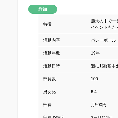
詳細
鹿大の中で一
特徴
イベントもた
活動内容
バレーボール
活動年数
19年
活動日時
週に1回(基本土曜
部員数
100
男女比
6:4
部費
月500円
部費の頻度
2ヶ月に1回