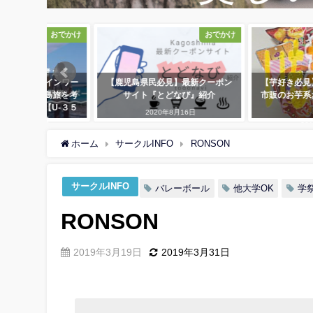
エンタメ
おでかけ
？】お得に
きっとまたかご島 オンラインワー
【鹿児島県民必見】最新
みた！
クショップ「これからの島旅を考
サイト『とどなび』
える」屋久島・種子島編【U-３５
2020年8月16日
限定】開催レポート
2022年4月6日
ホーム
サークルINFO
RONSON
サークルINFO
バレーボール
他大学OK
学
RONSON
2019年3月19日
2019年3月31日