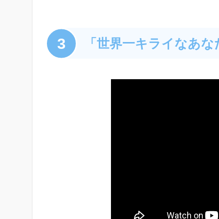
3
「世界一キライなあなたに