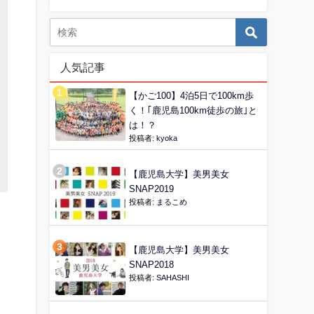
人気記事
【かご100】4泊5日で100km歩
く！｢鹿児島100km徒歩の旅｣と
は！？
投稿者:
kyoka
【鹿児島大学】美男美女
SNAP2019
投稿者:
まるこめ
【鹿児島大学】美男美女
SNAP2018
投稿者:
SAHASHI