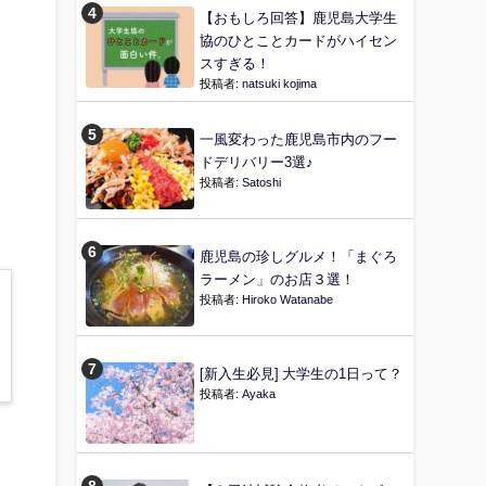
【おもしろ回答】鹿児島大学生
協のひとことカードがハイセン
スすぎる！
投稿者:
natsuki kojima
一風変わった鹿児島市内のフー
ドデリバリー3選♪
投稿者:
Satoshi
鹿児島の珍しグルメ！「まぐろ
ラーメン」のお店３選！
投稿者:
Hiroko Watanabe
[新入生必見] 大学生の1日って？
投稿者:
Ayaka