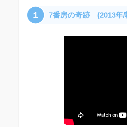
１
7番房の奇跡 (2013年/