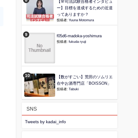
【🌸司法試験合格者インタビュ
ー】目標を達成するための近道
ってありますか？
投稿者:
Yuuna Motomura
f05d6-madoka-yoshimura
投稿者:
fukuda ryuji
【数がすごい】荒田のソムリエ
在中お酒専門店「BOISSON」
投稿者:
Tabuki
SNS
Tweets by kadai_info