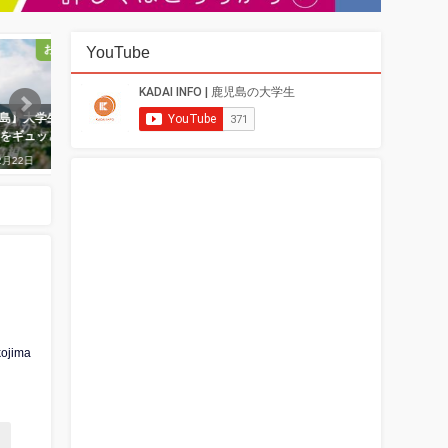
YouTube
おでかけ
おでかけ
とまたかご島】大学生が行
【吉野公園の秋景色】今しか楽し
2日屋久島をギュッと満喫
めない！秋を堪能ウォーキング！
2021年12月22日
2017年11月2日
kojima