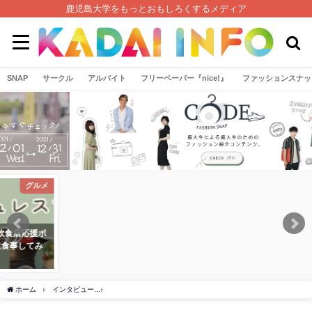
鹿児島大学をもっとおもしろくするメディア
SNAP
サークル
アルバイト
フリーペーパー『nice!』
ファッションスナッ
ー
お知らせ
グル
＜消費者トラブルのお悩みは188番
【Payどん】鹿児島市飲食店応援
へ！＞大学生のための消費者啓発
イント使っておトクに食事して
た！
2021年12月17日
2021年10月21日
ホーム
インタビュー
【写真好き要注目！】鹿大写真部の写真展が〇〇〇ショップで