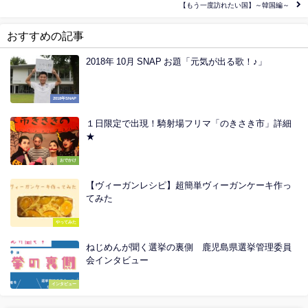
【もう一度訪れたい国】～韓国編～
おすすめの記事
2018年 10月 SNAP お題「元気が出る歌！♪」
2018年SNAP
１日限定で出現！騎射場フリマ「のきさき市」詳細
★
おでかけ
【ヴィーガンレシピ】超簡単ヴィーガンケーキ作っ
てみた
やってみた
ねじめんが聞く選挙の裏側 鹿児島県選挙管理委員
会インタビュー
インタビュー