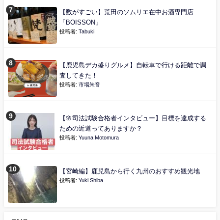
【数がすごい】荒田のソムリエ在中お酒専門店
「BOISSON」
投稿者:
Tabuki
【鹿児島デカ盛りグルメ】自転車で行ける距離で調
査してきた！
投稿者:
市場朱音
【🌸司法試験合格者インタビュー】目標を達成する
ための近道ってありますか？
投稿者:
Yuuna Motomura
【宮崎編】鹿児島から行く九州のおすすめ観光地
投稿者:
Yuki Shiba