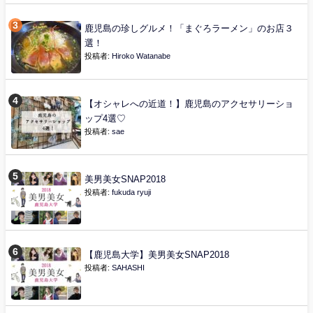
鹿児島の珍しグルメ！「まぐろラーメン」のお店３
選！
投稿者:
Hiroko Watanabe
【オシャレへの近道！】鹿児島のアクセサリーショ
ップ4選♡
投稿者:
sae
美男美女SNAP2018
投稿者:
fukuda ryuji
【鹿児島大学】美男美女SNAP2018
投稿者:
SAHASHI