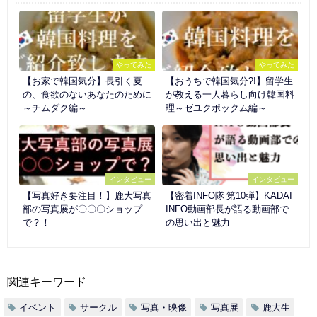
やってみた
やってみた
【お家で韓国気分】長引く夏
【おうちで韓国気分?!】留学生
の、食欲のないあなたのために
が教える一人暮らし向け韓国料
～チムダク編～
理～ゼユクポックム編～
インタビュー
インタビュー
【写真好き要注目！】鹿大写真
【密着INFO隊 第10弾】KADAI
部の写真展が〇〇〇ショップ
INFO動画部長が語る動画部で
で？！
の思い出と魅力
関連キーワード
イベント
サークル
写真・映像
写真展
鹿大生