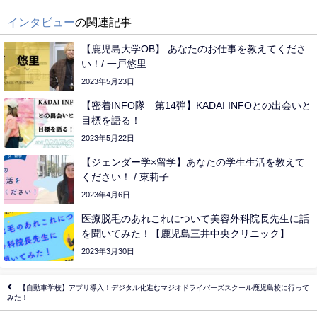
インタビュー
の関連記事
【鹿児島大学OB】 あなたのお仕事を教えてくださ
い！/ 一戸悠里
2023年5月23日
【密着INFO隊 第14弾】KADAI INFOとの出会いと
目標を語る！
2023年5月22日
【ジェンダー学×留学】あなたの学生生活を教えて
ください！ / 東莉子
2023年4月6日
医療脱毛のあれこれについて美容外科院長先生に話
を聞いてみた！【鹿児島三井中央クリニック】
2023年3月30日
【自動車学校】アプリ導入！デジタル化進むマジオドライバーズスクール鹿児島校に行って
みた！