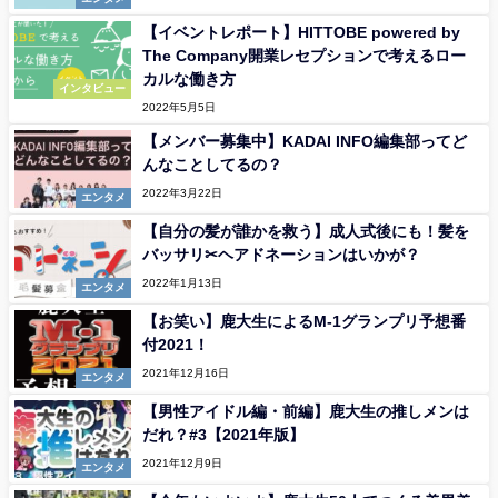
【イベントレポート】HITTOBE powered by
The Company開業レセプションで考えるロー
カルな働き方
インタビュー
2022年5月5日
【メンバー募集中】KADAI INFO編集部ってど
んなことしてるの？
2022年3月22日
エンタメ
【自分の髪が誰かを救う】成人式後にも！髪を
バッサリ✂ヘアドネーションはいかが？
2022年1月13日
エンタメ
【お笑い】鹿大生によるM-1グランプリ予想番
付2021！
2021年12月16日
エンタメ
【男性アイドル編・前編】鹿大生の推しメンは
だれ？#3【2021年版】
2021年12月9日
エンタメ