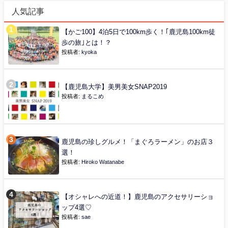
人気記事
【かご100】4泊5日で100km歩く！｢鹿児島100km徒
歩の旅｣とは！？
投稿者:
kyoka
【鹿児島大学】美男美女SNAP2019
投稿者:
まるこめ
鹿児島の珍しグルメ！「まぐろラーメン」のお店３
選！
投稿者:
Hiroko Watanabe
【オシャレへの近道！】鹿児島のアクセサリーショ
ップ4選♡
投稿者:
sae