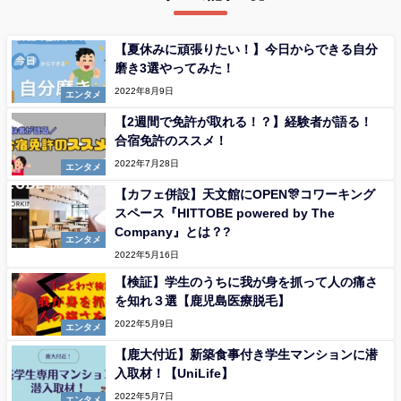
【夏休みに頑張りたい！】今日からできる自分
磨き3選やってみた！
2022年8月9日
エンタメ
【2週間で免許が取れる！？】経験者が語る！
合宿免許のススメ！
2022年7月28日
エンタメ
【カフェ併設】天文館にOPEN🎊コワーキング
スペース『HITTOBE powered by The
Company』とは？?
エンタメ
2022年5月16日
【検証】学生のうちに我が身を抓って人の痛さ
を知れ３選【鹿児島医療脱毛】
2022年5月9日
エンタメ
【鹿大付近】新築食事付き学生マンションに潜
入取材！【UniLife】
2022年5月7日
エンタメ