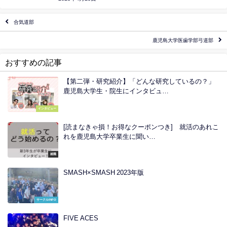
合気道部
鹿児島大学医歯学部弓道部
おすすめの記事
【第二弾・研究紹介】「どんな研究しているの？」
鹿児島大学生・院生にインタビュ…
インタビュー
[読まなきゃ損！お得なクーポンつき] 就活のあれこ
れを鹿児島大学卒業生に聞い…
就職
SMASH×SMASH 2023年版
サークルINFO
FIVE ACES