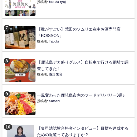
投稿者:
fukuda ryuji
【数がすごい】荒田のソムリエ在中お酒専門店
「BOISSON」
投稿者:
Tabuki
【鹿児島デカ盛りグルメ】自転車で行ける距離で調
査してきた！
投稿者:
市場朱音
一風変わった鹿児島市内のフードデリバリー3選♪
投稿者:
Satoshi
【🌸司法試験合格者インタビュー】目標を達成する
ための近道ってありますか？