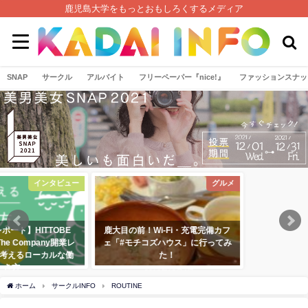
鹿児島大学をもっとおもしろくするメディア
SNAP
サークル
アルバイト
フリーペーパー『nice!』
ファッションスナッ
ュー
グルメ
E
鹿大目の前！Wi-Fi・充電完備カフ
業レ
ェ「#モチコズハウス」に行ってみ
働
た！
2016年12月4日
ホーム
サークルINFO
ROUTINE