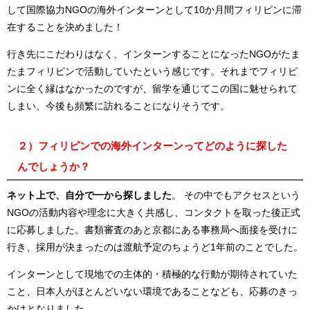
して
国際協力
NGO
の
海外インターンとして
10
か月間フィリピンに滞
在することを決めました！
行き先にこだわりはなく、インターンすることになった
NGO
がたま
たまフィリピンで活動していたという感じです。それまでフィリピ
ンに全く縁はなかったのですが、留学を通じてこの国に魅せられて
しまい、今後も頻繁に訪れることになりそうです。
２）フィリピンでの海外インターンってどのように探した
んでしょうか？
ネット上で、自分で一から探しました
。
その中でもアクセスという
NGO
の活動内容や理念に大きく共感し、コンタクトを取った後正式
に応募しました。書類審査のあと京都にある事務局へ面接を受けに
行き、採用が決まったのは渡航予定のちょうど
1
年前のことでした。
インターンとして現地での主体的・積極的な行動が期待されていた
こと、日本人がほとんどいない環境であることなども、応募のきっ
かけとなりました。