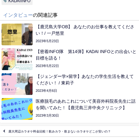
KADAIINFO
インタビュー
の関連記事
【鹿児島大学OB】 あなたのお仕事を教えてくださ
い！/ 一戸悠里
2023年5月23日
【密着INFO隊 第14弾】KADAI INFOとの出会いと
目標を語る！
2023年5月22日
【ジェンダー学×留学】あなたの学生生活を教えて
ください！ / 東莉子
2023年4月6日
医療脱毛のあれこれについて美容外科院長先生に話
を聞いてみた！【鹿児島三井中央クリニック】
2023年3月30日
鹿大周辺カラオケ料金比較！飲みカラ・飲まないカラオケどこが安いの？