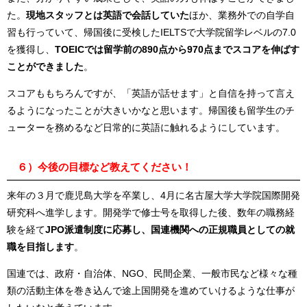
た。
現地スタッフとは英語で会話していた
ほか、業務外での自学自
習も行っていて、帰国後に受検した
IELTS
で大学院留学レベルの
7.0
を獲得し、
TOEICでは留学前の890点から970
点までスコアを伸ばす
ことができました
。
スコアももちろんですが、「英語が話せます」と自信を持って言え
るようになったことが大きいかなと思います。帰国後も留学生のチ
ューターを務めるなど日常的に英語に触れるようにしています。
６）今後の目標など教えてください！
来年の３月で鹿児島大学を卒業し、
4
月に名古屋大学大学院国際開発
研究科へ進学します。開発学で修士号を取得した後、数年の職務経
験を経て
JPO
派遣制度に応募し、国連機関への正規職員としての就
職を目指します
。
国連では、政府・自治体、
NGO
、民間企業、一般市民など様々な種
類の活動主体を巻き込んで途上国開発を進めていけるような仕事が