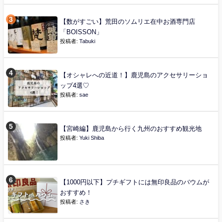
【数がすごい】荒田のソムリエ在中お酒専門店
「BOISSON」
投稿者:
Tabuki
【オシャレへの近道！】鹿児島のアクセサリーショ
ップ4選♡
投稿者:
sae
【宮崎編】鹿児島から行く九州のおすすめ観光地
投稿者:
Yuki Shiba
【1000円以下】プチギフトには無印良品のバウムが
おすすめ！
投稿者:
さき