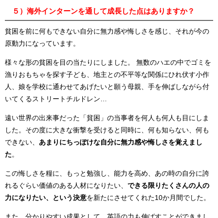
５）海外インターンを通して成長した点はありますか？
貧困を前に何もできない自分に無力感や悔しさを感じ、それが今の
原動力になっています。
様々な形の貧困を目の当たりにしました。
無数のハエの中でゴミを
漁りおもちゃを探す子ども、地主との不平等な関係にひれ伏す小作
人、娘を学校に通わせてあげたいと願う母親、手を伸ばしながら付
いてくるストリートチルドレン…
遠い世界の出来事だった「貧困」の当事者を何人も何人も目にしま
した。その度に大きな衝撃を受けると同時に、何も知らない、何も
できない、
あまりにちっぽけな自分に無力感や悔しさを覚えまし
た
。
この悔しさを糧に、もっと勉強し、能力を高め、あの時の自分に誇
れるぐらい価値のある人材になりたい、
できる限りたくさんの人の
力になりたい、という決意
を新たにさせてくれた
10
か月間でした。
また、分かりやすい成果として、英語の力も伸ばすことができまし