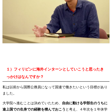
１）フィリピンに海外インターンとしていこうと思ったき
っかけはなんですか？
私は以前から国際公務員
になって国連で働きたい
という
目標
があり
ました。
大学院へ進むことは決めていたため、
自由に動ける学部生のうちに
途上国での生身での経験を積んでおこう
と考え、
４年次を１年休学