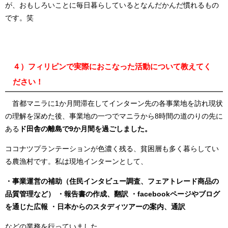
が、おもしろいことに毎日暮らしているとなんだかんだ慣れるもの
です。笑
４）フィリピンで実際におこなった活動について教えてく
ださい！
首都マニラに
1
か月間滞在してインターン先の各事業地を訪れ現状
の理解を深めた後、事業地の一つでマニラから
8
時間の道のりの先に
ある
ド田舎の離島で
9
か月間を過ごしました。
ココナツプランテーションが色濃く残る、貧困層も多く暮らしてい
る農漁村です。私は現地インターンとして、
・事業運営の補助（住民インタビュー調査、フェアトレード商品の
品質管理など）
・報告書の作成、翻訳
・facebookページやブログ
を通じた広報
・日本からのスタディツアーの案内、通訳
などの業務を行っていました。