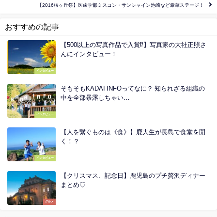
【2016桜ヶ丘祭】医歯学部ミスコン・サンシャイン池崎など豪華ステージ！
おすすめの記事
【500以上の写真作品で入賞⁉︎】写真家の大社正照さ
んにインタビュー！
インタビュー
そもそもKADAI INFOってなに？ 知られざる組織の
中を全部暴露しちゃい…
インタビュー
【人を繋ぐものは《食》】鹿大生が長島で食堂を開
く！？
インタビュー
【クリスマス、記念日】鹿児島のプチ贅沢ディナー
まとめ♡
グルメ