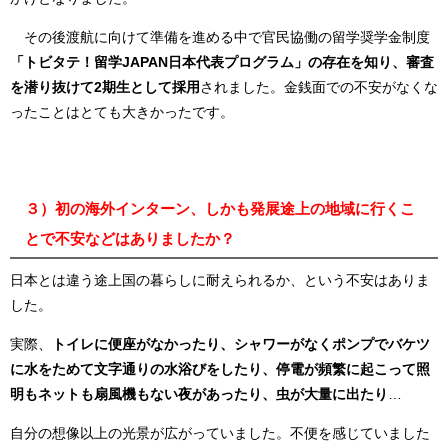
その後渡航に向けて準備を進める中で官民協働の留学奨学金制度
「トビタテ！留学
JAPAN日本代表プログラム」の存在を知り、審査
を潜り抜けて2
期生として採用
されました。金銭面での不安がなくな
ったことはとても大きかったです。
３）初の海外インターン、しかも発展途上の地域に行くこ
とで不安などはありましたか？
日本とは違う途上国の暮らしに耐えられるか、という不安はありま
した。
実際、
トイレに便座がなかったり、シャワーがなくポンプでバケツ
に水をためて文字通りの水浴びをしたり、停電が頻繁に起こって照
明もネットも扇風機もない夜があったり、虫が大量に出たり
…
自分の想像以上の光景が広がっていました。不便を感じていました