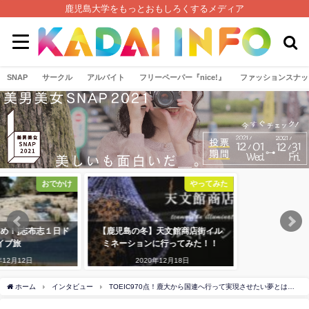
鹿児島大学をもっとおもしろくするメディア
SNAP
サークル
アルバイト
フリーペーパー『nice!』
ファッションスナッ
おでかけ
やってみた
！]志布志１日ド
【鹿児島の冬】天文館商店街イル
旅
ミネーションに行ってみた！！
2月12日
2020年12月18日
ホーム
インタビュー
TOEIC970点！鹿大から国連へ行って実現させたい夢とは…