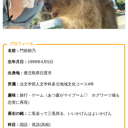
プロフィール
名前：
門前樹乃
生年月日：
1999年4月5日
出身地：
鹿児島県日置市
所属：
法文学部人文学科多元地域文化コース4年
趣味：
旅行・ゲーム（あつ森がマイブーム♡ ホグワーツ城も
忠実に再現）
座右の銘：
二兎追って三兎得る、いいかげんはよいかげん
科目：
国語・英語(高校)