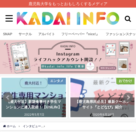
鹿児島大学をもっとおもしろくするメディア
SNAP
サークル
アルバイト
フリーペーパー『nice!』
ファッションスナッ
エンタメ
おでかけ
イ
き学生マ
【鹿児島県民必見】最新クーポン
ねじめんが聞く選挙の裏
Life】
サイト『とどなび』紹介
島県選挙管理委員会イン
2020年8月16日
2021年10月22日
ホーム
インタビュー
【教職の二刀流!?】2科目の教育実習生にインタビューしてみた