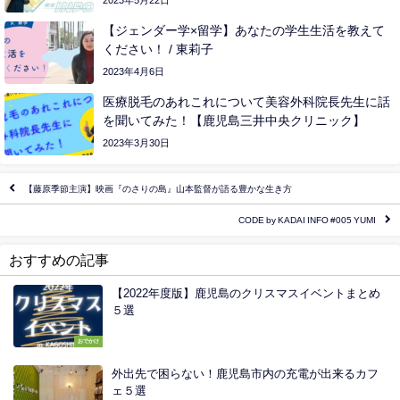
【ジェンダー学×留学】あなたの学生生活を教えて
ください！ / 東莉子
2023年4月6日
医療脱毛のあれこれについて美容外科院長先生に話
を聞いてみた！【鹿児島三井中央クリニック】
2023年3月30日
【藤原季節主演】映画『のさりの島』山本監督が語る豊かな生き方
CODE by KADAI INFO #005 YUMI
おすすめの記事
【2022年度版】鹿児島のクリスマスイベントまとめ
５選
おでかけ
外出先で困らない！鹿児島市内の充電が出来るカフ
ェ５選