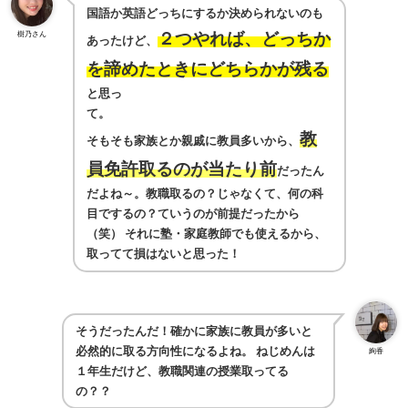
国語か英語どっちにするか決められないのも
樹乃さん
２つやれば、どっちか
あったけど、
を諦めたときにどちらかが残る
と思っ
て
教
そもそも家族とか親戚に教員多いから、
員免許取るのが当たり前
だったん
だよね～。教職取るの？じゃなくて、何の科
目でするの？ていうのが前提だったから
（笑）
それに塾・家庭教師でも使えるから、
取ってて損はないと思った！
そうだったんだ！確かに家族に教員が多いと
必然的に取る方向性になるよね。
ねじめんは
絢香
１年生だけど、教職関連の授業取ってる
の？？