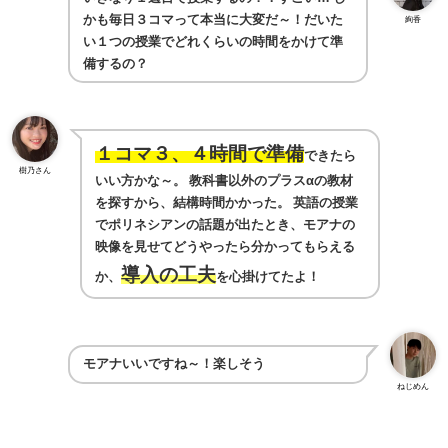
かも毎日３コマって本当に大変だ～！だいた
絢香
い１つの授業でどれくらいの時間をかけて準
備するの？
１コマ３、４時間で準備
できたら
樹乃さん
いい方かな～。
教科書以外のプラスαの教材
を探すから、結構時間かかった。
英語の授業
でポリネシアンの話題が出たとき、モアナの
映像を見せてどうやったら分かってもらえる
導入の工夫
か、
を心掛けてたよ！
モアナいいですね～！楽しそう
ねじめん