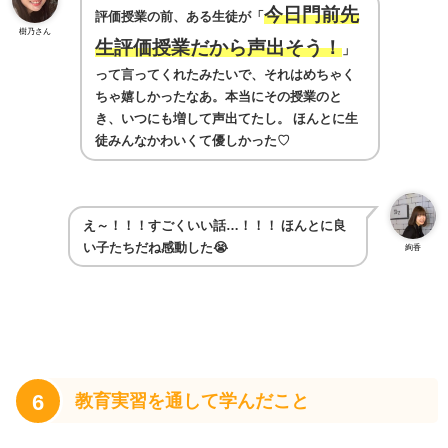
今日門前先
評価授業の前、ある生徒が「
樹乃さん
生評価授業だから声出そう！
」
って言ってくれたみたいで、それはめちゃく
ちゃ嬉しかったなあ。本当にその授業のと
き、いつにも増して声出てたし。
ほんとに生
徒みんなかわいくて優しかった♡
え～！！！すごくいい話…！！！
ほんとに良
い子たちだね感動した😭
絢香
6
教育実習を通して学んだこと