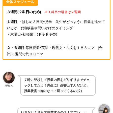
全体スケジュール
３週間(２科目のため)
※１科目の場合は２週間
１週目
・はじめ３日間⇨見学 先生がどのように授業を進めて
いるか (例)板書や問いかけのタイミング
・木曜日⇨初授業！(ドキドキ😳)
２・３週目
毎日授業⇨英語・現代文・古文を１日３コマ (合
計)３週間で約３０コマ
７時に登校して授業内容をギリギリまでチェ
ックしてたよ！先生に計画書出すんだけど、
樹乃さん
授業後真っ赤になって返ってくるの(泣)
いきなり１週目で授業するの？！すごい…
し